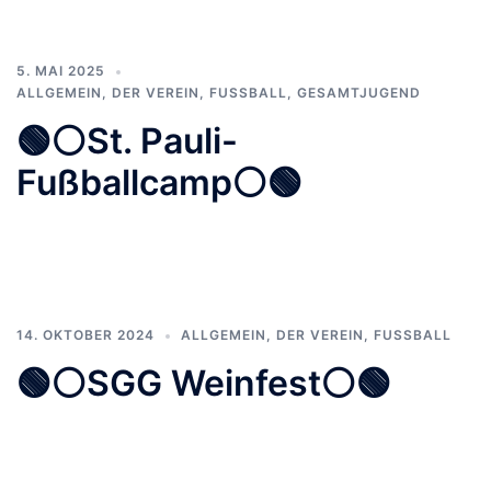
5. MAI 2025
ALLGEMEIN
,
DER VEREIN
,
FUSSBALL
,
GESAMTJUGEND
🟢⚪️St. Pauli-
Fußballcamp⚪️🟢
14. OKTOBER 2024
ALLGEMEIN
,
DER VEREIN
,
FUSSBALL
🟢⚪️SGG Weinfest⚪️🟢