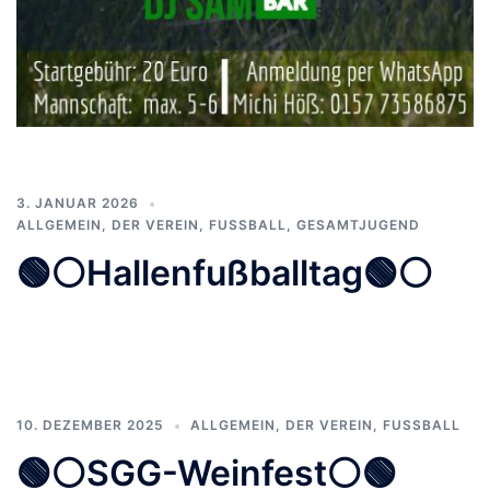
3. JANUAR 2026
ALLGEMEIN
,
DER VEREIN
,
FUSSBALL
,
GESAMTJUGEND
🟢⚪️Hallenfußballtag🟢⚪️
10. DEZEMBER 2025
ALLGEMEIN
,
DER VEREIN
,
FUSSBALL
🟢⚪️SGG-Weinfest⚪️🟢