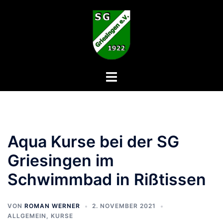
Zum
Inhalt
springen
Menü
umschalten
Aqua Kurse bei der SG
Griesingen im
Schwimmbad in Rißtissen
VON
ROMAN WERNER
2. NOVEMBER 2021
ALLGEMEIN
,
KURSE